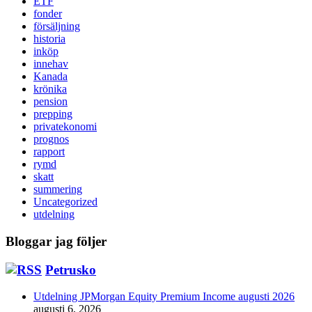
ETF
fonder
försäljning
historia
inköp
innehav
Kanada
krönika
pension
prepping
privatekonomi
prognos
rapport
rymd
skatt
summering
Uncategorized
utdelning
Bloggar jag följer
Petrusko
Utdelning JPMorgan Equity Premium Income augusti 2026
augusti 6, 2026