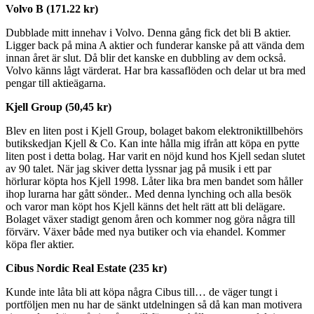
Volvo B (171.22 kr)
Dubblade mitt innehav i Volvo. Denna gång fick det bli B aktier.
Ligger back på mina A aktier och funderar kanske på att vända dem
innan året är slut. Då blir det kanske en dubbling av dem också.
Volvo känns lågt värderat. Har bra kassaflöden och delar ut bra med
pengar till aktieägarna.
Kjell Group (50,45 kr)
Blev en liten post i Kjell Group, bolaget bakom elektroniktillbehörs
butikskedjan Kjell & Co. Kan inte hålla mig ifrån att köpa en pytte
liten post i detta bolag. Har varit en nöjd kund hos Kjell sedan slutet
av 90 talet. När jag skiver detta lyssnar jag på musik i ett par
hörlurar köpta hos Kjell 1998. Låter lika bra men bandet som håller
ihop lurarna har gått sönder.. Med denna lynching och alla besök
och varor man köpt hos Kjell känns det helt rätt att bli delägare.
Bolaget växer stadigt genom åren och kommer nog göra några till
förvärv. Växer både med nya butiker och via ehandel. Kommer
köpa fler aktier.
Cibus Nordic Real Estate (235 kr)
Kunde inte låta bli att köpa några Cibus till… de väger tungt i
portföljen men nu har de sänkt utdelningen så då kan man motivera