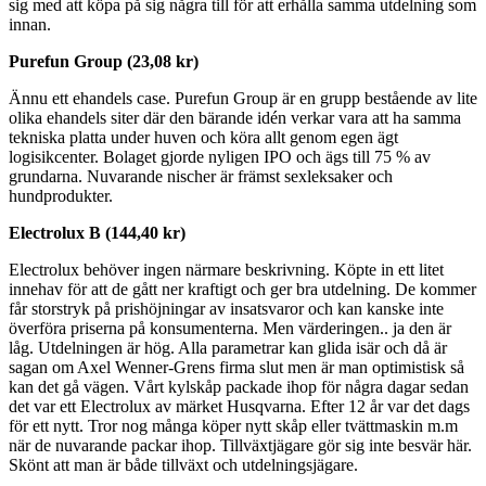
sig med att köpa på sig några till för att erhålla samma utdelning som
innan.
Purefun Group (23,08 kr)
Ännu ett ehandels case. Purefun Group är en grupp bestående av lite
olika ehandels siter där den bärande idén verkar vara att ha samma
tekniska platta under huven och köra allt genom egen ägt
logisikcenter. Bolaget gjorde nyligen IPO och ägs till 75 % av
grundarna. Nuvarande nischer är främst sexleksaker och
hundprodukter.
Electrolux B (144,40 kr)
Electrolux behöver ingen närmare beskrivning. Köpte in ett litet
innehav för att de gått ner kraftigt och ger bra utdelning. De kommer
får storstryk på prishöjningar av insatsvaror och kan kanske inte
överföra priserna på konsumenterna. Men värderingen.. ja den är
låg. Utdelningen är hög. Alla parametrar kan glida isär och då är
sagan om Axel Wenner-Grens firma slut men är man optimistisk så
kan det gå vägen. Vårt kylskåp packade ihop för några dagar sedan
det var ett Electrolux av märket Husqvarna. Efter 12 år var det dags
för ett nytt. Tror nog många köper nytt skåp eller tvättmaskin m.m
när de nuvarande packar ihop. Tillväxtjägare gör sig inte besvär här.
Skönt att man är både tillväxt och utdelningsjägare.