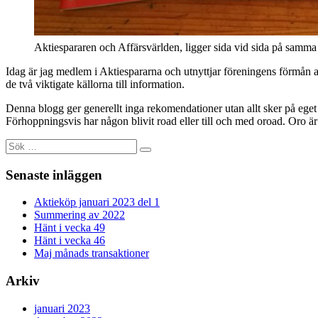
Aktiespararen och Affärsvärlden, ligger sida vid sida på samm
Idag är jag medlem i Aktiespararna och utnyttjar föreningens förmån 
de två viktigate källorna till information.
Denna blogg ger generellt inga rekomendationer utan allt sker på eget 
Förhoppningsvis har någon blivit road eller till och med oroad. Oro är t
Sök
efter:
Senaste inläggen
Aktieköp januari 2023 del 1
Summering av 2022
Hänt i vecka 49
Hänt i vecka 46
Maj månads transaktioner
Arkiv
januari 2023