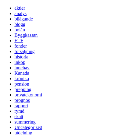
aktier
analys
bilägande
blogg
bolån
Byggkassan
ETF
fonder
försäljning
historia
inköp
innehav
Kanada
krönika
pension
prepping
privatekonomi
prognos
rapport
rymd
skatt
summering
Uncategorized
utdelning