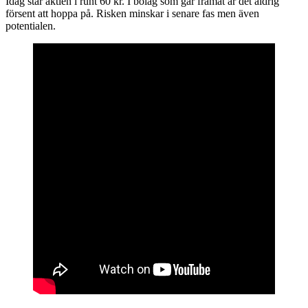
Idag står aktien i runt 60 kr. I bolag som går framåt är det aldrig
försent att hoppa på. Risken minskar i senare fas men även
potentialen.