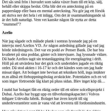
Det sås små frön i huvudet som sakta växer fram till ett köp, sälj,
behåll eller skippa beslut. Ofta blir det en anteckning på en
papperslapp eller bara en mental anteckning. Nu gör jag ett försök
att skriva ner det hela i ett inlägg. Om det är osammanhängande så
är det fullt naturligt. Vem vet kanske någon får nytta av detta
“mummel”?
Azelio
När jag sågade och målade plank i somras lyssnade jag på en
intervju med Azelios VD. Av någon anledning gillade jag vad jag
hörde inledningsvis. Det var en podd av Penser Bank. De har bra
kvalietet på sina poddar, gäster och intervjuare. Jag lyssnade vidare.
Då hade Azelios tagit sin testanläggning för energilagring i drift.
Höll på att utvärdera hur det gick och undertiden jagade en riktig
order. Då stod aktien i 16-17 kr och det kändes som om jag hade
missat tåget. Att bolaget inte bevisat att tekniken höll, inga intäkter
m.m alltså ett förhoppningsbolag avskräckte. Potentialen och en vd
som ingav förtroende låg klart på pluss sidan. Blev inget köp då…
I nutid har bolaget fått en riktig order till ett större solcellsprojekt i
Dubai. Azelio har byggt upp en tillverkningskapacitet i Volvos
tidigare Udevalla fabrik. Bolaget har även knytit till sig
underleverantörer som är vana vid att leverera till fordonsindustrin.