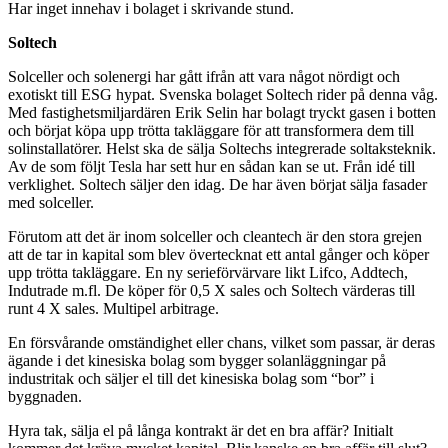
Har inget innehav i bolaget i skrivande stund.
Soltech
Solceller och solenergi har gått ifrån att vara något nördigt och
exotiskt till ESG hypat. Svenska bolaget Soltech rider på denna våg.
Med fastighetsmiljardären Erik Selin har bolagt tryckt gasen i botten
och börjat köpa upp trötta takläggare för att transformera dem till
solinstallatörer. Helst ska de sälja Soltechs integrerade soltaksteknik.
Av de som följt Tesla har sett hur en sådan kan se ut. Från idé till
verklighet. Soltech säljer den idag. De har även börjat sälja fasader
med solceller.
Förutom att det är inom solceller och cleantech är den stora grejen
att de tar in kapital som blev övertecknat ett antal gånger och köper
upp trötta takläggare. En ny serieförvärvare likt Lifco, Addtech,
Indutrade m.fl. De köper för 0,5 X sales och Soltech värderas till
runt 4 X sales. Multipel arbitrage.
En försvårande omständighet eller chans, vilket som passar, är deras
ägande i det kinesiska bolag som bygger solanläggningar på
industritak och säljer el till det kinesiska bolag som “bor” i
byggnaden.
Hyra tak, sälja el på långa kontrakt är det en bra affär? Initialt