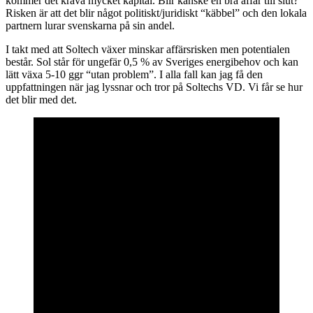
kommer det kräva mycket kapital. Blir kanske en bra affär till slut?
Risken är att det blir något politiskt/juridiskt “käbbel” och den lokala
partnern lurar svenskarna på sin andel.
I takt med att Soltech växer minskar affärsrisken men potentialen
består. Sol står för ungefär 0,5 % av Sveriges energibehov och kan
lätt växa 5-10 ggr “utan problem”. I alla fall kan jag få den
uppfattningen när jag lyssnar och tror på Soltechs VD. Vi får se hur
det blir med det.