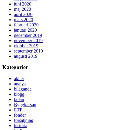
juni 2020
maj 2020
april 2020
mars 2020
februari 2020
januari 2020
december 2019
november 2019
oktober 2019
september 2019
augusti 2019
Kategorier
aktier
analys
bilägande
blogg
bolån
Byggkassan
ETF
fonder
försäljning
historia