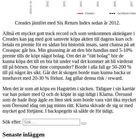
Creades jämfört med Six Return Index sedan år 2012.
Alltså ett mycket gott track record och som senkommen aktieägare i
Creades kan jag med gott samvete köpa aktien till dagens kurs och
betala en premie för en sådan bra historisk insats, samt chansa på att
Creaspac går bra. Min gisssning är att den bör handlas med 5-10%
premie tills de köpt något bolag. Om det är “rätt bolag” bör de
kunna köpa det till en bra bit under vad det kommer att bli värderat
till på börsen. One time compunder? Borde i alla fall ge 50-200 %
till på något års sikt. Går det åt skogen borde man kunna backa ur
innehavet med 20-30 % förlust. Jag gillar denna risk / reward.
Men det är som att köpa en Hagström i säcken. Tidigare i sin karriär
var han polare med Q och de köpte in sigt tidigt i Klarna. Öresund
som de hade ihop ägde en liten stek som borde vara värt lika mycket
som Öresund idag om jag minns rätt. Klarna skivade de sig ur med
mycket god förtjänst. I backspegeln så sålde de för tidigt.
Sök efter:
Senaste inläggen