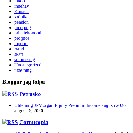
inköp
innehav
Kanada
krönika
pension
prepping
privatekonomi
prognos
rapport
rymd
skatt
summering
Uncategorized
utdelning
Bloggar jag följer
Petrusko
Utdelning JPMorgan Equity Premium Income augusti 2026
augusti 6, 2026
Cornucopia