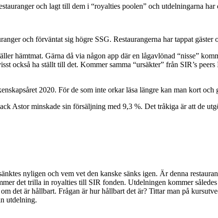
stauranger och lagt till dem i “royalties poolen” och utdelningarna har
auranger och förväntat sig högre SSG. Restaurangerna har tappat gäster o
 beställer hämtmat. Gärna då via någon app där en lågavlönad “nisse” k
sst också ha ställt till det. Kommer samma “ursäkter” från SIR’s peers
enskapsåret 2020. För de som inte orkar läsa längre kan man kort och g
ack Astor minskade sin försäljning med 9,3 %. Det tråkiga är att de utg
en sänktes nyligen och vem vet den kanske sänks igen. Är denna restauran
er det trilla in royalties till SIR fonden. Utdelningen kommer således int
om det är hållbart. Frågan är hur hållbart det är? Tittar man på kursutve
n utdelning.