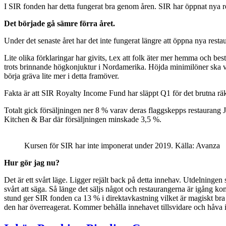
I SIR fonden har detta fungerat bra genom åren. SIR har öppnat nya re
Det började gå sämre förra året.
Under det senaste året har det inte fungerat längre att öppna nya rest
Lite olika förklaringar har givits, t.ex att folk äter mer hemma och
trots brinnande högkonjuktur i Nordamerika. Höjda minimilöner ska vi
börja gräva lite mer i detta framöver.
Fakta är att SIR Royalty Income Fund har släppt Q1 för det brutna räk
Totalt gick försäljningen ner 8 % varav deras flaggskepps restaurang J
Kitchen & Bar där försäljningen minskade 3,5 %.
Kursen för SIR har inte imponerat under 2019. Källa: Avanza
Hur gör jag nu?
Det är ett svårt läge. Ligger rejält back på detta innehav. Utdelning
svårt att säga. Så länge det säljs något och restaurangerna är igång komm
stund ger SIR fonden ca 13 % i direktavkastning vilket är magiskt bra 
den har överreagerat. Kommer behålla innehavet tillsvidare och håva i