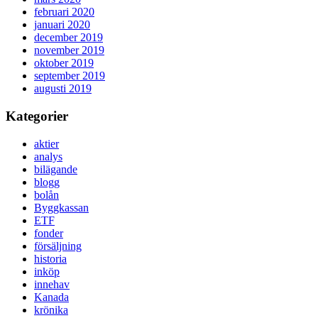
februari 2020
januari 2020
december 2019
november 2019
oktober 2019
september 2019
augusti 2019
Kategorier
aktier
analys
bilägande
blogg
bolån
Byggkassan
ETF
fonder
försäljning
historia
inköp
innehav
Kanada
krönika