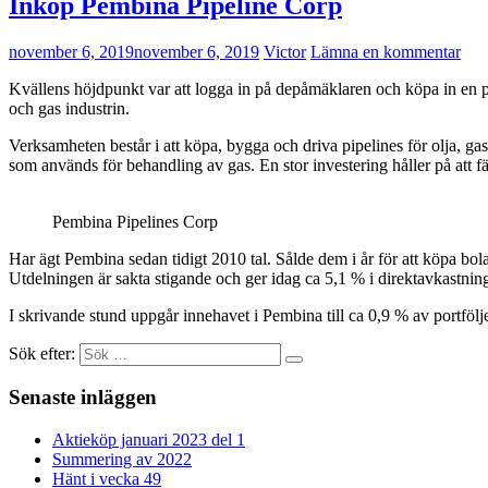
Inköp Pembina Pipeline Corp
november 6, 2019
november 6, 2019
Victor
Lämna en kommentar
Kvällens höjdpunkt var att logga in på depåmäklaren och köpa in en
och gas industrin.
Verksamheten består i att köpa, bygga och driva pipelines för olja, ga
som används för behandling av gas. En stor investering håller på att f
Pembina Pipelines Corp
Har ägt Pembina sedan tidigt 2010 tal. Sålde dem i år för att köpa bol
Utdelningen är sakta stigande och ger idag ca 5,1 % i direktavkastning.
I skrivande stund uppgår innehavet i Pembina till ca 0,9 % av portfölj
Sök efter:
Senaste inläggen
Aktieköp januari 2023 del 1
Summering av 2022
Hänt i vecka 49