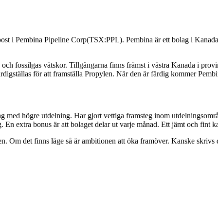
 post i Pembina Pipeline Corp(TSX:PPL). Pembina är ett bolag i Kanada
s och fossilgas vätskor. Tillgångarna finns främst i västra Kanada i pr
ärdigställas för att framställa Propylen. När den är färdig kommer Pembi
ag med högre utdelning. Har gjort vettiga framsteg inom utdelningsområde
 En extra bonus är att bolaget delar ut varje månad. Ett jämt och fint ka
en. Om det finns läge så är ambitionen att öka framöver. Kanske skrivs d