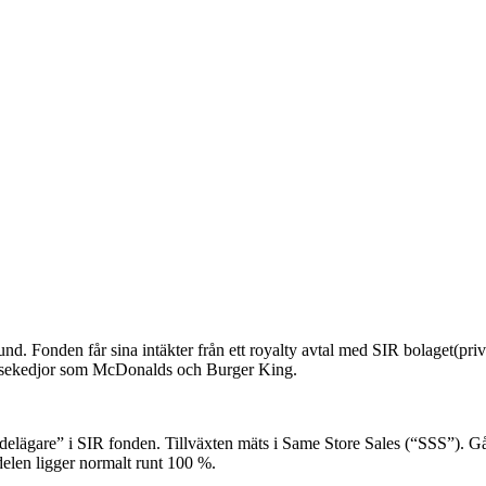
nd. Fonden får sina intäkter från ett royalty avtal med SIR bolaget(priva
hisekedjor som McDonalds och Burger King.
 “delägare” i SIR fonden. Tillväxten mäts i Same Store Sales (“SSS”). 
ndelen ligger normalt runt 100 %.