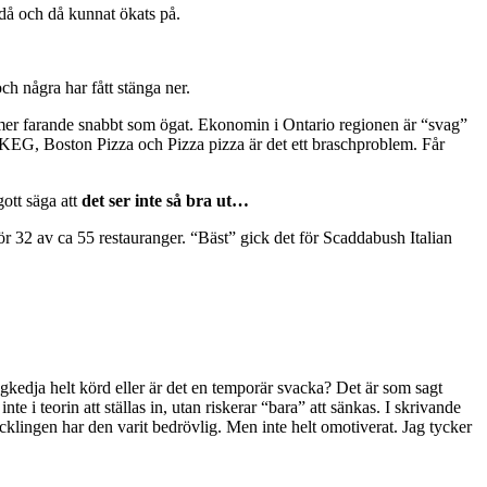
 då och då kunnat ökats på.
ch några har fått stänga ner.
ommer farande snabbt som ögat. Ekonomin i Ontario regionen är “svag”
 KEG, Boston Pizza och Pizza pizza är det ett braschproblem. Får
ott säga att
det ser inte så bra ut…
ör 32 av ca 55 restauranger. “Bäst” gick det för Scaddabush Italian
gkedja helt körd eller är det en temporär svacka? Det är som sagt
e i teorin att ställas in, utan riskerar “bara” att sänkas. I skrivande
cklingen har den varit bedrövlig. Men inte helt omotiverat. Jag tycker