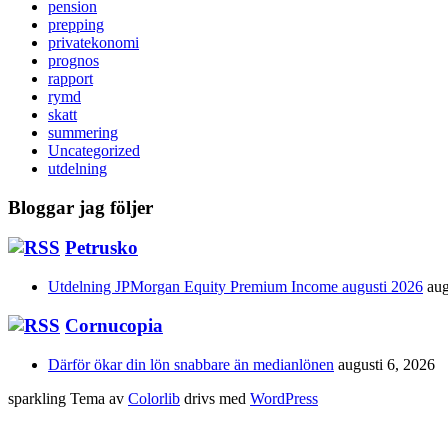
pension
prepping
privatekonomi
prognos
rapport
rymd
skatt
summering
Uncategorized
utdelning
Bloggar jag följer
Petrusko
Utdelning JPMorgan Equity Premium Income augusti 2026
aug
Cornucopia
Därför ökar din lön snabbare än medianlönen
augusti 6, 2026
sparkling Tema av
Colorlib
drivs med
WordPress