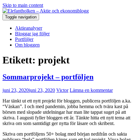
Skip to main content
Toggle navigation
Aktieanalyser
Bloggar jag följer
Portföljer
Om bloggen
Etikett:
projekt
Sommarprojekt – portföljen
juni 23, 2020
juni 23, 2020
Victor
Lämna en kommentar
Har tänkt ut ett nytt projekt för bloggen, publicera portföljen a.ka.
“Väskan”. I och med pandemin, jobba hemma och tvära kast på
börsen med slopade utdelningar har man lite tappat suget på att
skriva. I augusti fyller bloggen ett år. Tänkte hitta ett nytt tema att
skriva om som samtidigt ger nytta för läsare och skribent.
Skriva om portföljens 50+ bolag med början nedifrån och sakta
publicera “hela” portföljen känns som ett kul projekt. Vissa bolag