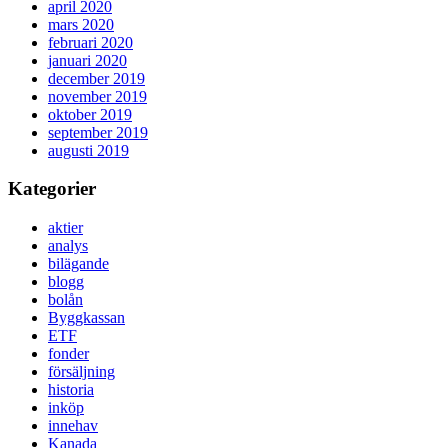
april 2020
mars 2020
februari 2020
januari 2020
december 2019
november 2019
oktober 2019
september 2019
augusti 2019
Kategorier
aktier
analys
bilägande
blogg
bolån
Byggkassan
ETF
fonder
försäljning
historia
inköp
innehav
Kanada