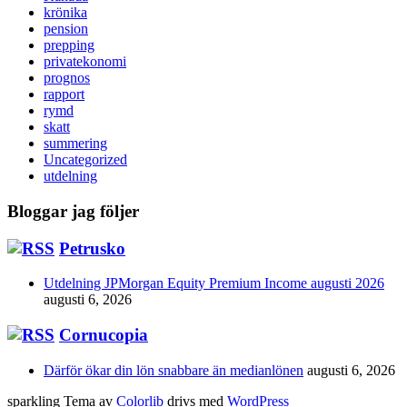
krönika
pension
prepping
privatekonomi
prognos
rapport
rymd
skatt
summering
Uncategorized
utdelning
Bloggar jag följer
Petrusko
Utdelning JPMorgan Equity Premium Income augusti 2026
augusti 6, 2026
Cornucopia
Därför ökar din lön snabbare än medianlönen
augusti 6, 2026
sparkling Tema av
Colorlib
drivs med
WordPress