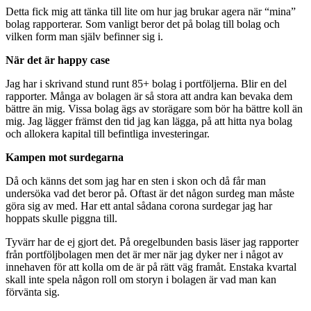
Detta fick mig att tänka till lite om hur jag brukar agera när “mina”
bolag rapporterar. Som vanligt beror det på bolag till bolag och
vilken form man själv befinner sig i.
När det är happy case
Jag har i skrivand stund runt 85+ bolag i portföljerna. Blir en del
rapporter. Många av bolagen är så stora att andra kan bevaka dem
bättre än mig. Vissa bolag ägs av storägare som bör ha bättre koll än
mig. Jag lägger främst den tid jag kan lägga, på att hitta nya bolag
och allokera kapital till befintliga investeringar.
Kampen mot surdegarna
Då och känns det som jag har en sten i skon och då får man
undersöka vad det beror på. Oftast är det någon surdeg man måste
göra sig av med. Har ett antal sådana corona surdegar jag har
hoppats skulle piggna till.
Tyvärr har de ej gjort det. På oregelbunden basis läser jag rapporter
från portföljbolagen men det är mer när jag dyker ner i något av
innehaven för att kolla om de är på rätt väg framåt. Enstaka kvartal
skall inte spela någon roll om storyn i bolagen är vad man kan
förvänta sig.