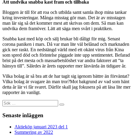
Att undvika snabba kast fram och tillbaka
Bloggen är till för att roa och utbilda samt samla ihop mina tankar
kring investeringar. Många misstag gör man. Det är av misstagen
man lär sig så det kommer mest att skrivas om dem. Så man kan
undvika dem framöver. Lätt att säga men svårt i praktiken.
Snabba kast med köp och sälj brukar bli dåligt för mig. Senast
corona paniken i mars. Då var man lite väl belånad och marknaden
gick ner raskt. En nedstängd värld med ett okänt virus från Kina
som spred död och förintelse piggade inte upp sentimentet. Befarad
brist på det mesta och massarbetslöshet var andra faktorer att “ta
hänsyn till”. Således är årets rapporter mer läsvärda än tidigare år.
Vilka bolag är så bra att de har tagit sig igenom bättre än förväntat?
Vilka bolag är svagare än man tror?Mot bakgrund av vad som hänt
detta år lär vi får svaret. Därför skall jag fokusera på att läsa lite mer
rapporter än vanligt.
Sök
efter:
Senaste inläggen
Aktieköp januari 2023 del 1
Summering av 2022