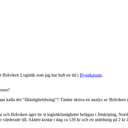
t Bråviken Logistik som jag har haft en tid i
Byggkassan
.
örsen?
n kalla det “fåfastighetsbolag”? Tänkte skriva en analys av Bråviken men s
eta och Bråviken äger tre st logistikfastigheter belägna i Jönköping,
 värderade till. Aktien kostar i dag ca 126 kr och en utdelning på 2 kr å