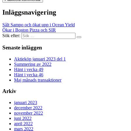
Inläggsnavigering
Sålt Sampo och ökat upp i Ocean Yield
Ökar i Boston Pizza och SIR
Sök efter:
Senaste inläggen
Aktieköp januari 2023 del 1
Summering av 2022
Hänt i vecka 49
Hänt i vecka 46
Maj månads transaktioner
Arkiv
januari 2023
december 2022
november 2022
juni 2022
april 2022
mars 2022