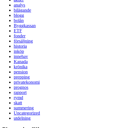
analys
bilägande
blogg
bolån
Byggkassan
ETF
fonder
försäljning
historia
inköp
innehav
Kanada
krönika
pension
prepping
privatekonomi
prognos
rapport
rymd
skatt
summering
Uncategorized
utdelning