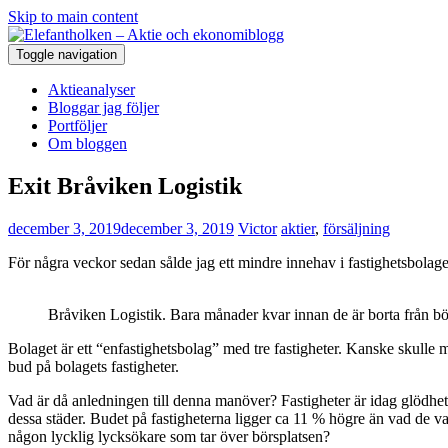
Skip to main content
Toggle navigation
Aktieanalyser
Bloggar jag följer
Portföljer
Om bloggen
Exit Bråviken Logistik
december 3, 2019
december 3, 2019
Victor
aktier
,
försäljning
För några veckor sedan sålde jag ett mindre innehav i fastighetsbolage
Bråviken Logistik. Bara månader kvar innan de är borta från b
Bolaget är ett “enfastighetsbolag” med tre fastigheter. Kanske skulle ma
bud på bolagets fastigheter.
Vad är då anledningen till denna manöver? Fastigheter är idag glödh
dessa städer. Budet på fastigheterna ligger ca 11 % högre än vad de var
någon lycklig lycksökare som tar över börsplatsen?