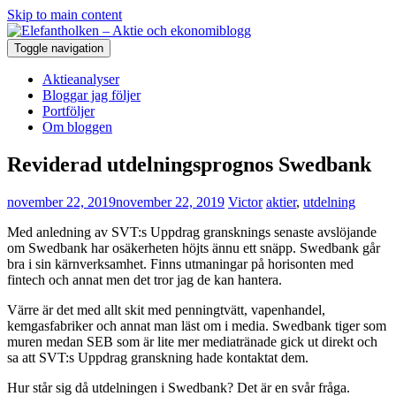
Skip to main content
Toggle navigation
Aktieanalyser
Bloggar jag följer
Portföljer
Om bloggen
Reviderad utdelningsprognos Swedbank
november 22, 2019
november 22, 2019
Victor
aktier
,
utdelning
Med anledning av SVT:s Uppdrag gransknings senaste avslöjande
om Swedbank har osäkerheten höjts ännu ett snäpp. Swedbank går
bra i sin kärnverksamhet. Finns utmaningar på horisonten med
fintech och annat men det tror jag de kan hantera.
Värre är det med allt skit med penningtvätt, vapenhandel,
kemgasfabriker och annat man läst om i media. Swedbank tiger som
muren medan SEB som är lite mer mediatränade gick ut direkt och
sa att SVT:s Uppdrag granskning hade kontaktat dem.
Hur står sig då utdelningen i Swedbank? Det är en svår fråga.