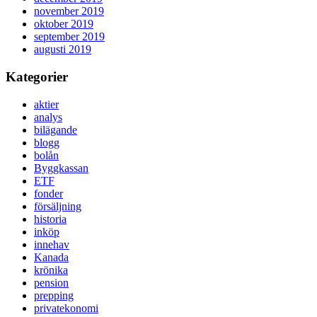
november 2019
oktober 2019
september 2019
augusti 2019
Kategorier
aktier
analys
bilägande
blogg
bolån
Byggkassan
ETF
fonder
försäljning
historia
inköp
innehav
Kanada
krönika
pension
prepping
privatekonomi