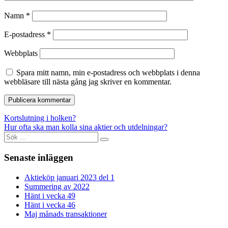
Namn
*
E-postadress
*
Webbplats
Spara mitt namn, min e-postadress och webbplats i denna
webbläsare till nästa gång jag skriver en kommentar.
Inläggsnavigering
Kortslutning i holken?
Hur ofta ska man kolla sina aktier och utdelningar?
Sök
efter:
Senaste inläggen
Aktieköp januari 2023 del 1
Summering av 2022
Hänt i vecka 49
Hänt i vecka 46
Maj månads transaktioner