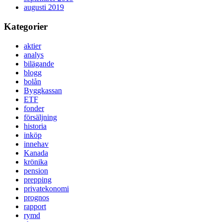
augusti 2019
Kategorier
aktier
analys
bilägande
blogg
bolån
Byggkassan
ETF
fonder
försäljning
historia
inköp
innehav
Kanada
krönika
pension
prepping
privatekonomi
prognos
rapport
rymd