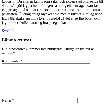
köptes in. Då affären känns som säker och aktien steg omgående till
46,20 så bjöd jag på trettioöringen samt tog ett courtage. Kanske
loggar jag in på nätmäklaren och plockar fram statistik för att räkna
på affären. Överlag är jag mycket nöjd med resultatet. Om jag hade
fått välja skulle jag ligga kvar i Swedol då det är ett fint bolag och
jag tror det skulle klarat sig bra på egen hand.
Swedol
Lämna ett svar
Din e-postadress kommer inte publiceras.
Obligatoriska fält är
märkta
*
Kommentar
*
Namn
*