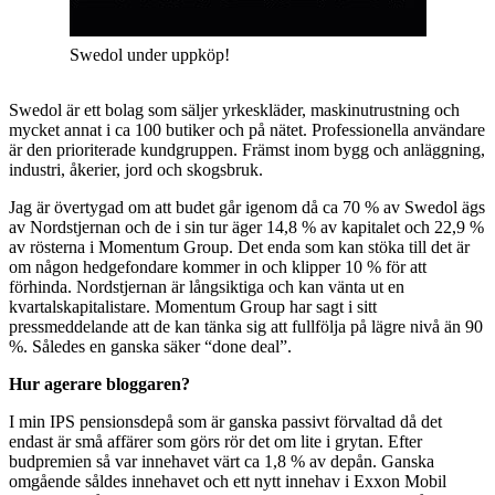
Swedol under uppköp!
Swedol är ett bolag som säljer yrkeskläder, maskinutrustning och
mycket annat i ca 100 butiker och på nätet. Professionella användare
är den prioriterade kundgruppen. Främst inom bygg och anläggning,
industri, åkerier, jord och skogsbruk.
Jag är övertygad om att budet går igenom då ca 70 % av Swedol ägs
av Nordstjernan och de i sin tur äger 14,8 % av kapitalet och 22,9 %
av rösterna i Momentum Group. Det enda som kan stöka till det är
om någon hedgefondare kommer in och klipper 10 % för att
förhinda. Nordstjernan är långsiktiga och kan vänta ut en
kvartalskapitalistare. Momentum Group har sagt i sitt
pressmeddelande att de kan tänka sig att fullfölja på lägre nivå än 90
%. Således en ganska säker “done deal”.
Hur agerare bloggaren?
I min IPS pensionsdepå som är ganska passivt förvaltad då det
endast är små affärer som görs rör det om lite i grytan. Efter
budpremien så var innehavet värt ca 1,8 % av depån. Ganska
omgående såldes innehavet och ett nytt innehav i Exxon Mobil