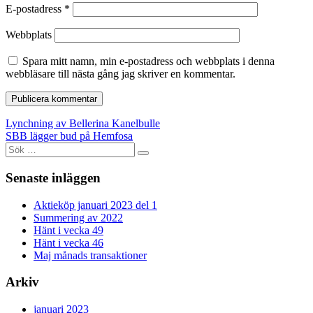
E-postadress
*
Webbplats
Spara mitt namn, min e-postadress och webbplats i denna
webbläsare till nästa gång jag skriver en kommentar.
Inläggsnavigering
Lynchning av Bellerina Kanelbulle
SBB lägger bud på Hemfosa
Sök
efter:
Senaste inläggen
Aktieköp januari 2023 del 1
Summering av 2022
Hänt i vecka 49
Hänt i vecka 46
Maj månads transaktioner
Arkiv
januari 2023