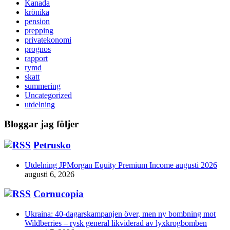
Kanada
krönika
pension
prepping
privatekonomi
prognos
rapport
rymd
skatt
summering
Uncategorized
utdelning
Bloggar jag följer
Petrusko
Utdelning JPMorgan Equity Premium Income augusti 2026
augusti 6, 2026
Cornucopia
Ukraina: 40-dagarskampanjen över, men ny bombning mot
Wildberries – rysk general likviderad av lyxkrogbomben