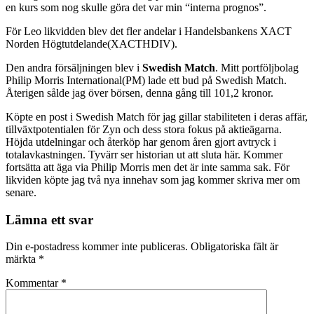
en kurs som nog skulle göra det var min “interna prognos”.
För Leo likvidden blev det fler andelar i Handelsbankens XACT
Norden Högtutdelande(XACTHDIV).
Den andra försäljningen blev i
Swedish Match
. Mitt portföljbolag
Philip Morris International(PM) lade ett bud på Swedish Match.
Återigen sålde jag över börsen, denna gång till 101,2 kronor.
Köpte en post i Swedish Match för jag gillar stabiliteten i deras affär,
tillväxtpotentialen för Zyn och dess stora fokus på aktieägarna.
Höjda utdelningar och återköp har genom åren gjort avtryck i
totalavkastningen. Tyvärr ser historian ut att sluta här. Kommer
fortsätta att äga via Philip Morris men det är inte samma sak. För
likviden köpte jag två nya innehav som jag kommer skriva mer om
senare.
Lämna ett svar
Din e-postadress kommer inte publiceras.
Obligatoriska fält är
märkta
*
Kommentar
*