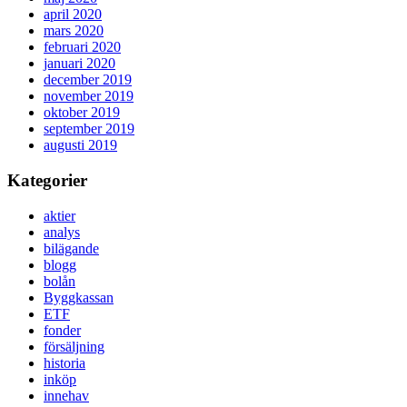
april 2020
mars 2020
februari 2020
januari 2020
december 2019
november 2019
oktober 2019
september 2019
augusti 2019
Kategorier
aktier
analys
bilägande
blogg
bolån
Byggkassan
ETF
fonder
försäljning
historia
inköp
innehav