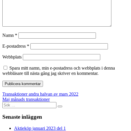
Namn
*
E-postadress
*
Webbplats
Spara mitt namn, min e-postadress och webbplats i denna
webbläsare till nästa gång jag skriver en kommentar.
Inläggsnavigering
Transaktioner andra halvan av mars 2022
Maj månads transaktioner
Sök
efter:
Senaste inläggen
Aktieköp januari 2023 del 1