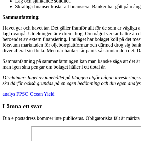
Låg och sjunkande soliditet.
Skraltiga finanser kostar att finansiera. Banker har gått på mån
Sammanfattning:
Havet ger och havet tar. Det gäller framför allt för de som är vågliga a
lagt ovanpå. Utdelningen är extremt hög. Om något verkar bättre än de
beroendet av extern finansiering. I nuläget har bolaget koll på det me
försvann marknaden för oljeborrplattformar och därmed drog sig banke
diversifierat sin flotta. Men när banker får panik så struntar de i det.
Sammanfattning på sammanfattningen kan man kanske säga att det är et
man igen sina pengar om bolaget håller i ett tiotal år.
Disclaimer: Inget av innehållet på bloggen utgör någon investeringsråd
ska därför också grundas på en egen bedömning och din egen analys 
analys
FPSO
Ocean Yield
Lämna ett svar
Din e-postadress kommer inte publiceras.
Obligatoriska fält är märkta