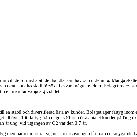
amn vill de förmedla att det handlar om hav och utdelning. Många skatt
ch denna analys skall försöka besvara några av dem. Bolaget redovisar
 men man får vänja sig vid det.
ll en stabil och diversifierad lista av kunder. Bolaget äger fartyg inom e
et till över 100 fartyg från dagens 61 och öka antalet kunder på långa 
ttan är ung, vid utgången av Q2 var den 3,7 år.
artyg men när man borrar sig ner i redovisningen får man en smygande kän