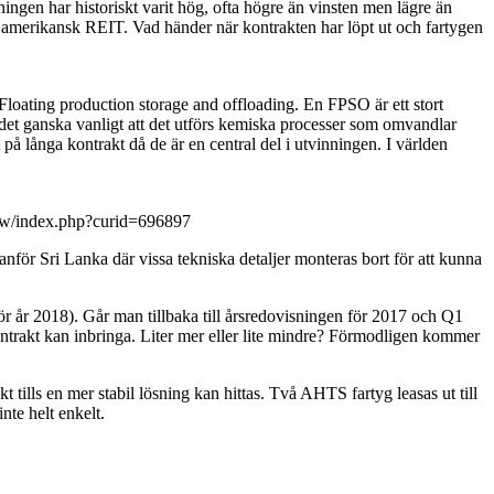
ningen har historiskt varit hög, ofta högre än vinsten men lägre än
 amerikansk REIT. Vad händer när kontrakten har löpt ut och fartygen
loating production storage and offloading. En FPSO är ett stort
är det ganska vanligt att det utförs kemiska processer som omvandlar
å långa kontrakt då de är en central del i utvinningen. I världen
/w/index.php?curid=696897
r Sri Lanka där vissa tekniska detaljer monteras bort för att kunna
för år 2018). Går man tillbaka till årsredovisningen för 2017 och Q1
ontrakt kan inbringa. Liter mer eller lite mindre? Förmodligen kommer
t tills en mer stabil lösning kan hittas. Två AHTS fartyg leasas ut till
nte helt enkelt.