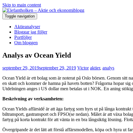
Skip to main content
Toggle navigation
Aktieanalyser
Bloggar jag följer
Portföljer
Om bloggen
Analys av Ocean Yield
september 29, 2019
september 29, 2019
Victor
aktier
,
analys
Ocean Yield är ett bolag som är noterat på Oslo börsen. Genom sitt n
en skatt och kommer de hamna på havets botten? Frågorna hopar sig o
Utdelningen anges i US dollar men betalas ut i NOK. En aning stökigt
Beskrivning av verksamheten:
Ocean Yields affärsidé är att äga fartyg som hyrs ut på långa kontrakt ti
biltransport, gastransport och FPSO(se nedan). Målet är att växa bolag
fartyg på korta kontrakt för att vänta in en bra långsiktig lösning. Flo
Övergripande är det lätt att förstå affärsmodellen, köpa och hyra ut f