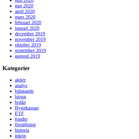
juni 2020
maj 2020
april 2020
mars 2020
februari 2020
januari 2020
december 2019
november 2019
oktober 2019
september 2019
augusti 2019
Kategorier
aktier
analys
bilägande
blogg
bolån
Byggkassan
ETF
fonder
försäljning
historia
inköp