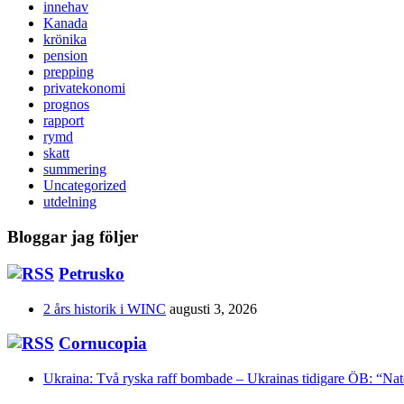
innehav
Kanada
krönika
pension
prepping
privatekonomi
prognos
rapport
rymd
skatt
summering
Uncategorized
utdelning
Bloggar jag följer
Petrusko
2 års historik i WINC
augusti 3, 2026
Cornucopia
Ukraina: Två ryska raff bombade – Ukrainas tidigare ÖB: “Na