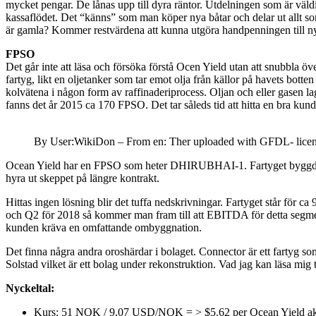
mycket pengar. De lånas upp till dyra räntor. Utdelningen som är väldig
kassaflödet. Det “känns” som man köper nya båtar och delar ut allt 
är gamla? Kommer restvärdena att kunna utgöra handpenningen till ny
FPSO
Det går inte att läsa och försöka förstå Ocen Yield utan att snubbla
fartyg, likt en oljetanker som tar emot olja från källor på havets bott
kolvätena i någon form av raffinaderiprocess. Oljan och eller gasen la
fanns det år 2015 ca 170 FPSO. Det tar såleds tid att hitta en bra kund 
By User:WikiDon – From en: Ther uploaded with GFDL- lice
Ocean Yield har en FPSO som heter DHIRUBHAI-1. Fartyget byggdes 197
hyra ut skeppet på längre kontrakt.
Hittas ingen lösning blir det tuffa nedskrivningar. Fartyget står för 
och Q2 för 2018 så kommer man fram till att EBITDA för detta segment 
kunden kräva en omfattande ombyggnation.
Det finna några andra oroshärdar i bolaget. Connector är ett fartyg som 
Solstad vilket är ett bolag under rekonstruktion. Vad jag kan läsa mig ti
Nyckeltal:
Kurs: 51 NOK / 9,07 USD/NOK = > $5.62 per Ocean Yield ak