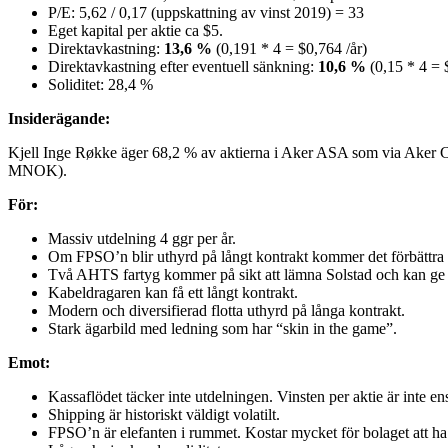
P/E: 5,62 / 0,17 (uppskattning av vinst 2019) = 33
Eget kapital per aktie ca $5.
Direktavkastning:
13,6 %
(0,191 * 4 = $0,764 /år)
Direktavkastning efter eventuell sänkning:
10,6 %
(0,15 * 4 = 
Soliditet: 28,4 %
Insiderägande:
Kjell Inge Røkke äger 68,2 % av aktierna i Aker ASA som via Aker 
MNOK).
För:
Massiv utdelning 4 ggr per år.
Om FPSO’n blir uthyrd på långt kontrakt kommer det förbättra 
Två AHTS fartyg kommer på sikt att lämna Solstad och kan ge i
Kabeldragaren kan få ett långt kontrakt.
Modern och diversifierad flotta uthyrd på långa kontrakt.
Stark ägarbild med ledning som har “skin in the game”.
Emot:
Kassaflödet täcker inte utdelningen. Vinsten per aktie är inte en
Shipping är historiskt väldigt volatilt.
FPSO’n är elefanten i rummet. Kostar mycket för bolaget att h