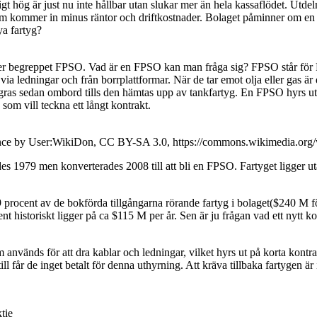
t hög är just nu inte hållbar utan slukar mer än hela kassaflödet. Utdel
som kommer in minus räntor och driftkostnader. Bolaget påminner om en
a fartyg?
 över begreppet FPSO. Vad är en FPSO kan man fråga sig? FPSO står för F
en via ledningar och från borrplattformar. När de tar emot olja eller gas 
gras sedan ombord tills den hämtas upp av tankfartyg. En FPSO hyrs ut p
som vill teckna ett långt kontrakt.
nce by User:WikiDon, CC BY-SA 3.0, https://commons.wikimedia.org
9 men konverterades 2008 till att bli en FPSO. Fartyget ligger utanfö
ca 9 procent av de bokförda tillgångarna rörande fartyg i bolaget($240 M 
historiskt ligger på ca $115 M per år. Sen är ju frågan vad ett nytt k
används för att dra kablar och ledningar, vilket hyrs ut på korta kontrak
ll får de inget betalt för denna uthyrning. Att kräva tillbaka fartygen är i
tie