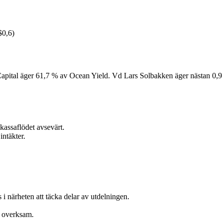
$0,6)
Capital äger 61,7 % av Ocean Yield. Vd Lars Solbakken äger nästan 
kassaflödet avsevärt.
ntäkter.
s i närheten att täcka delar av utdelningen.
a overksam.