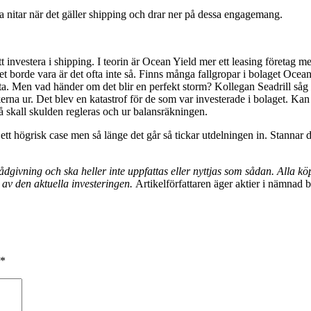
ga nitar när det gäller shipping och drar ner på dessa engagemang.
tt investera i shipping. I teorin är Ocean Yield mer ett leasing företag m
t borde vara är det ofta inte så. Finns många fallgropar i bolaget Ocean
sta. Men vad händer om det blir en perfekt storm? Kollegan Seadrill såg
rna ur. Det blev en katastrof för de som var investerade i bolaget. Ka
 Då skall skulden regleras och ur balansräkningen.
t högrisk case men så länge det går så tickar utdelningen in. Stannar d
givning och ska heller inte uppfattas eller nyttjas som sådan. Alla köp 
av den aktuella investeringen.
Artikelförfattaren äger aktier i nämnad b
*