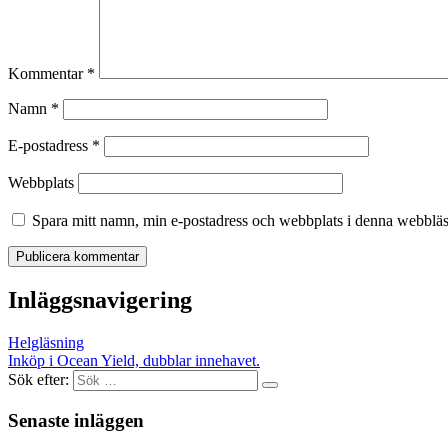
Kommentar
*
Namn
*
E-postadress
*
Webbplats
Spara mitt namn, min e-postadress och webbplats i denna webbläsa
Inläggsnavigering
Helgläsning
Inköp i Ocean Yield, dubblar innehavet.
Sök efter:
Senaste inläggen