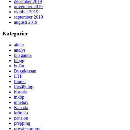
december 2019
november 2019
oktober 2019
september 2019
augusti 2019
Kategorier
aktier
analys
bilägande
blogg
bolån
Byggkassan
ETF
fonder
försäljning
historia
inköp
innehav
Kanada
krönika
pension
prepping
privatekonomi