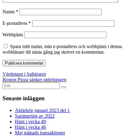
Namn
*
E-postadress
*
Webbplats
Spara mitt namn, min e-postadress och webbplats i denna
webbläsare till nästa gång jag skriver en kommentar.
Inläggsnavigering
Värdetapp i Saltängen
Boston Pizza sänker utdelningen
Sök
efter:
Senaste inläggen
Aktieköp januari 2023 del 1
Summering av 2022
Hänt i vecka 49
Hänt i vecka 46
Maj månads transaktioner