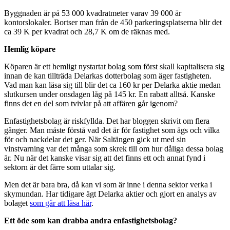
Byggnaden är på 53 000 kvadratmeter varav 39 000 är
kontorslokaler. Bortser man från de 450 parkeringsplatserna blir det
ca 39 K per kvadrat och 28,7 K om de räknas med.
Hemlig köpare
Köparen är ett hemligt nystartat bolag som först skall kapitalisera sig
innan de kan tillträda Delarkas dotterbolag som äger fastigheten.
Vad man kan läsa sig till blir det ca 160 kr per Delarka aktie medan
slutkursen under onsdagen låg på 145 kr. En rabatt alltså. Kanske
finns det en del som tvivlar på att affären går igenom?
Enfastighetsbolag är riskfyllda. Det har bloggen skrivit om flera
gånger. Man måste förstå vad det är för fastighet som ägs och vilka
för och nackdelar det ger. När Saltängen gick ut med sin
vinstvarning var det många som skrek till om hur dåliga dessa bolag
är. Nu när det kanske visar sig att det finns ett och annat fynd i
sektorn är det färre som uttalar sig.
Men det är bara bra, då kan vi som är inne i denna sektor verka i
skymundan. Har tidigare ägt Delarka aktier och gjort en analys av
bolaget
som går att läsa här
.
Ett öde som kan drabba andra enfastighetsbolag?