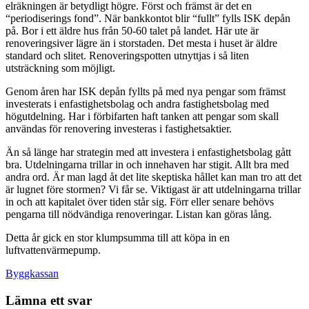
elräkningen är betydligt högre. Först och främst är det en
“periodiserings fond”. När bankkontot blir “fullt” fylls ISK depån
på. Bor i ett äldre hus från 50-60 talet på landet. Här ute är
renoveringsiver lägre än i storstaden. Det mesta i huset är äldre
standard och slitet. Renoveringspotten utnyttjas i så liten
utsträckning som möjligt.
Genom åren har ISK depån fyllts på med nya pengar som främst
investerats i enfastighetsbolag och andra fastighetsbolag med
högutdelning. Har i förbifarten haft tanken att pengar som skall
användas för renovering investeras i fastighetsaktier.
Än så länge har strategin med att investera i enfastighetsbolag gått
bra. Utdelningarna trillar in och innehaven har stigit. Allt bra med
andra ord. Är man lagd åt det lite skeptiska hållet kan man tro att det
är lugnet före stormen? Vi får se. Viktigast är att utdelningarna trillar
in och att kapitalet över tiden står sig. Förr eller senare behövs
pengarna till nödvändiga renoveringar. Listan kan göras lång.
Detta år gick en stor klumpsumma till att köpa in en
luftvattenvärmepump.
Byggkassan
Lämna ett svar