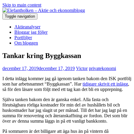
Skip to main content
Toggle navigation
Aktieanalyser
Bloggar jag följer
Portföljer
Om bloggen
Tankar kring Byggkassan
december 17, 2019
december 17, 2019
Victor
privatekonomi
I detta inlägg kommer jag gå igenom tanken bakom den ISK portfölj
som har arbetsnamnet “Byggkassan”. Har
tidigare skrivit ett inlägg
,
så för den läsare som följt med ett tag kan det bli en upprepning.
Själva tanken bakom den är ganska enkel. Alla fasta och
förutsägbara rörliga kostnader för min del av hushållets bil och
huskostnader har jag slagit ut per månad. Till det har jag lagt på en
summa för renovering och återanskaffning av fordon. Det som blir
över av denna summa läggs in på ett vanligt bankkonto.
På sommaren är det billigare att äga hus än på vintern då