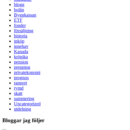
blogg
bolån
Byggkassan
ETF
fonder
försäljning
historia
inköp
innehav
Kanada
krönika
pension
prepping
privatekonomi
prognos
rapport
rymd
skatt
summering
Uncategorized
utdelning
Bloggar jag följer